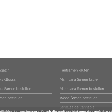
gazin
Hanfsamen kaufen
is Glossar
Marihuana Samen kaufen
is Samen bestellen
Marihuana Samen bestellen
men bestellen
Weed Samen bestellen
Semillas de Cannabis
lichkeit zu verbessern. Durch die weitere Nutzung der Website st