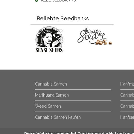
ALLE SEEDBANKS
Beliebte Seedbanks
Cannabis Samen
Hanfma
Marihuana Samen
Cannab
Weed Samen
Cannab
Cannabis Samen kaufen
Hanfsa
Diese Website verwendet Cookies um die Nutzerfreund