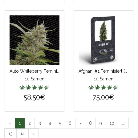
Auto Whiteberry Feminisiert
Afghani #1 Feminisiert (auto) (Classic Redux Serie)
10 Samen
10 Samen
58.50€
75.00€
«
1
2
3
4
5
6
7
8
9
10
...
13
14
»