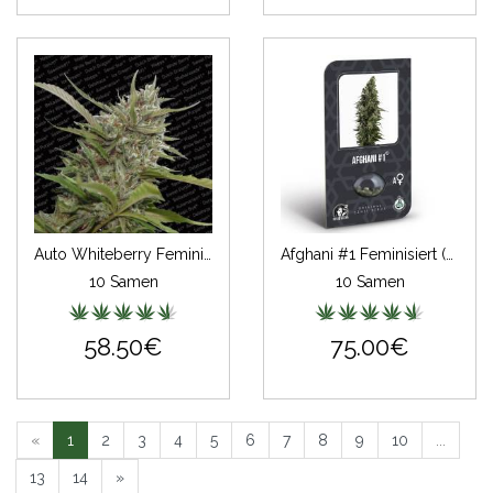
Auto Whiteberry Feminisiert
Afghani #1 Feminisiert (auto) (Classic Redux Serie)
10 Samen
10 Samen
58.50€
75.00€
«
1
2
3
4
5
6
7
8
9
10
...
13
14
»