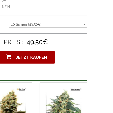
JA
NEIN
10 Samen (49.50€)
49.50€
PREIS :
JETZT KAUFEN