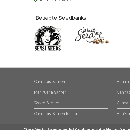
ALLE SEEDBANKS
Beliebte Seedbanks
Cannabis Samen
Hanfma
Marihuana Samen
Cannab
Weed Samen
Cannab
Cannabis Samen kaufen
Hanfsa
Diese Website verwendet Cookies um die Nutzerfreund