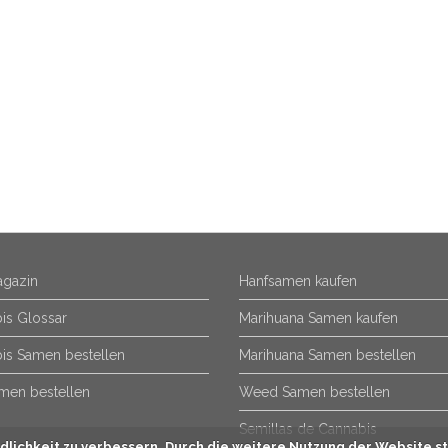
gazin
Hanfsamen kaufen
is Glossar
Marihuana Samen kaufen
is Samen bestellen
Marihuana Samen bestellen
men bestellen
Weed Samen bestellen
Semillas de Cannabis
lichkeit zu verbessern. Durch die weitere Nutzung der Website st