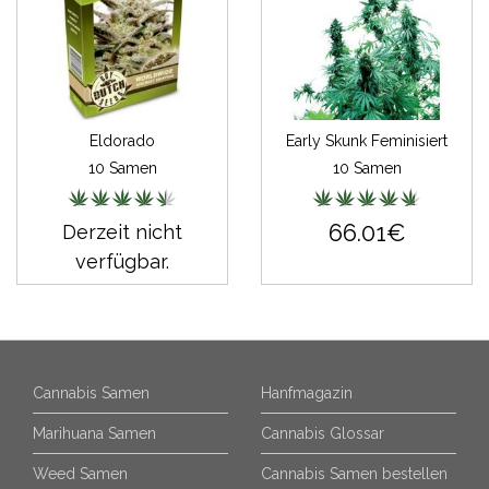
Eldorado
Early Skunk Feminisiert
10 Samen
10 Samen
66.01€
Derzeit nicht
verfügbar.
Cannabis Samen
Hanfmagazin
Marihuana Samen
Cannabis Glossar
Weed Samen
Cannabis Samen bestellen