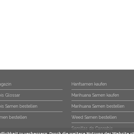
gazin
Hanfsamen kaufen
is Glossar
Marihuana Samen kaufen
is Samen bestellen
Marihuana Samen bestellen
men bestellen
Weed Samen bestellen
Semillas de Cannabis
lichkeit zu verbessern. Durch die weitere Nutzung der Website st