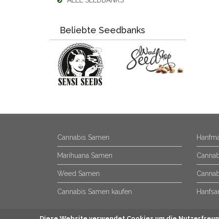
ALLE SEEDBANKS
Beliebte Seedbanks
Cannabis Samen
Hanfma
Marihuana Samen
Cannab
Weed Samen
Cannab
Cannabis Samen kaufen
Hanfsa
Diese Website verwendet Cookies um die Nutzerfreund