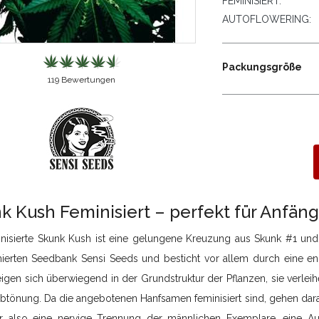
FEMINISIERT:
AUTOFLOWERING:
Packungsgröße
119
Bewertungen
k Kush Feminisiert – perfekt für Anfän
inisierte Skunk Kush ist eine gelungene Kreuzung aus Skunk #1 und
erten Seedbank Sensi Seeds und besticht vor allem durch eine e
igen sich überwiegend in der Grundstruktur der Pflanzen, sie verlei
rbtönung. Da die angebotenen Hanfsamen feminisiert sind, gehen dara
er also eine nervige Trennung der männlichen Exemplare, eine Auf