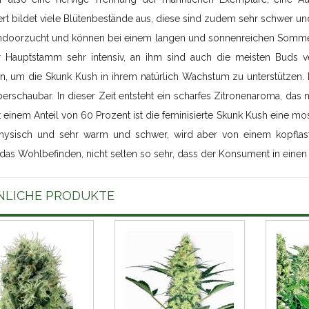
ert bildet viele Blütenbestände aus, diese sind zudem sehr schwer und
 Indoorzucht und können bei einem langen und sonnenreichen Sommer
r Hauptstamm sehr intensiv, an ihm sind auch die meisten Buds ve
n, um die Skunk Kush in ihrem natürlich Wachstum zu unterstützen. D
berschaubar. In dieser Zeit entsteht ein scharfes Zitronenaroma, d
t einem Anteil von 60 Prozent ist die feminisierte Skunk Kush eine mos
hysisch und sehr warm und schwer, wird aber von einem kopflasti
 das Wohlbefinden, nicht selten so sehr, dass der Konsument in einen i
NLICHE PRODUKTE