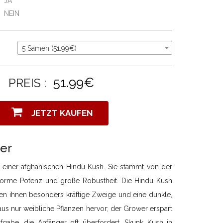
JA
NEIN
5 Samen (51.99€)
51.99€
PREIS :
JETZT KAUFEN
ger
 einer afghanischen Hindu Kush. Sie stammt von der
norme Potenz und große Robustheit. Die Hindu Kush
hen ihnen besonders kräftige Zweige und eine dunkle,
us nur weibliche Pflanzen hervor; der Grower erspart
gabe, die Anfänger oft überfordert. Skunk Kush in