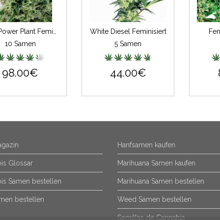
Pure Power Plant Feminisiert
White Diesel Feminisiert
Fem
10 Samen
5 Samen
98.00€
44.00€
gazin
Hanfsamen kaufen
is Glossar
Marihuana Samen kaufen
is Samen bestellen
Marihuana Samen bestellen
men bestellen
Weed Samen bestellen
Semillas de Cannabis