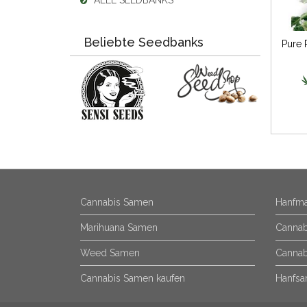
ALLE SEEDBANKS
Beliebte Seedbanks
Cannabis Samen
Hanfma
Marihuana Samen
Cannab
Weed Samen
Cannab
Cannabis Samen kaufen
Hanfsa