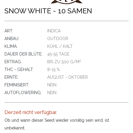
SNOW WHITE - 10 SAMEN
ART:
INDICA
ANBAU:
OUTDOOR
KLIMA:
KÜHL / KALT
DAUER DER BLÜTE:
45-55 TAGE
2
ERTRAG:
BIS ZU 500 G/M
THC - GEHALT:
8-15 %
ERNTE:
AUGUST - OKTOBER
FEMINISIERT:
NEIN
AUTOFLOWERING:
NEIN
Derzeit nicht verfügbar.
Ob und wann dieser Seed wieder vorrätig sein wird, ist
unbekannt.