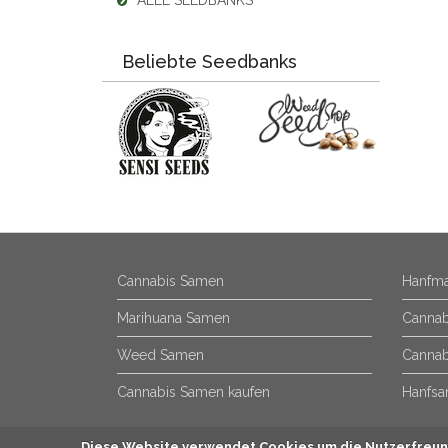
ALLE SEEDBANKS
Beliebte Seedbanks
Cannabis Samen
Hanfma
Marihuana Samen
Cannab
Weed Samen
Cannab
Cannabis Samen kaufen
Hanfsa
Diese Website verwendet Cookies um die Nutzerfreund