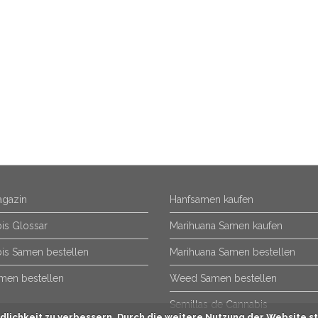
gazin
Hanfsamen kaufen
is Glossar
Marihuana Samen kaufen
is Samen bestellen
Marihuana Samen bestellen
men bestellen
Weed Samen bestellen
Semillas de Cannabis
lichkeit zu verbessern. Durch die weitere Nutzung der Website st