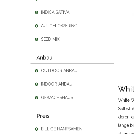
INDICA SATIVA
AUTOFLOWERING
SEED MIX
Anbau
OUTDOOR ANBAU
INDOOR ANBAU
Whit
GEWÄCHSHAUS
White W
Selbst i
Preis
deren gr
lange br
BILLIGE HANFSAMEN
allein 