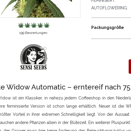
FEMINISIERT:
AUTOFLOWERING:
Packungsgröße
199
Bewertungen
e Widow Automatic – erntereif nach 7
idow ist ein Klassiker, in nahezu jedem Coffeeshop in den Niederl
hre feminisierte Version ist schon lange erhältlich. Neuer ist die 
ößter Vorteil in ihrer extremen Schnelligkeit liegt. Von der Aussaa
auchen andere Pflanzen allein in der Blütezeit. Ein weiterer Pluspunk
ein, der Grower muss hier keine Änderung des Beleuchtungszyklus vo