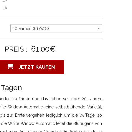
JA
JA
10 Samen (61.00€)
61.00€
PREIS :
JETZT KAUFEN
5 Tagen
anden zu finden und das schon seit über 20 Jahren.
White Widow Automatic, eine selbstblühende Varietät,
t bis zur Ernte vergehen lediglich um die 75 Tage, so
t: die White Widow Automatic leitet die Blüte ganz von
rnehmen. Aus diesem Grund ist die Sorte eine ideale