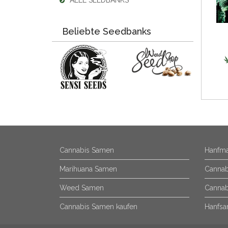
ALLE SEEDBANKS
Beliebte Seedbanks
Cannabis Samen
Hanfma
Marihuana Samen
Cannab
Weed Samen
Cannab
Cannabis Samen kaufen
Hanfsa