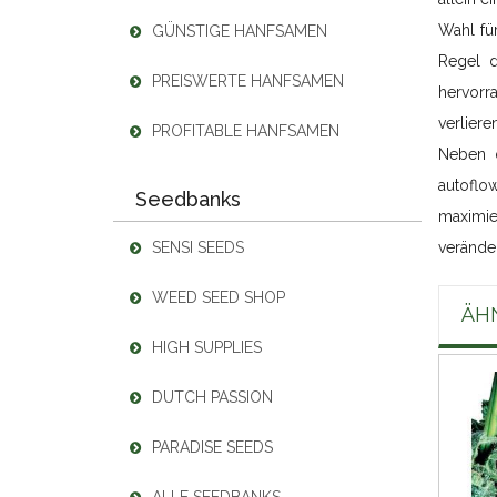
Wahl für
GÜNSTIGE HANFSAMEN
Regel d
PREISWERTE HANFSAMEN
hervorr
verlier
PROFITABLE HANFSAMEN
Neben d
autoflo
Seedbanks
maximie
SENSI SEEDS
veränder
WEED SEED SHOP
ÄH
HIGH SUPPLIES
DUTCH PASSION
PARADISE SEEDS