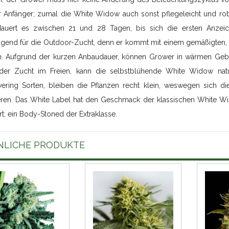
 Anfänger; zumal die White Widow auch sonst pflegeleicht und robust
auert es zwischen 21 und 28 Tagen, bis sich die ersten Anzeich
agend für die Outdoor-Zucht, denn er kommt mit einem gemäßigten, k
en. Aufgrund der kurzen Anbaudauer, können Grower in wärmen Ge
er Zucht im Freien, kann die selbstblühende White Widow natü
wering Sorten, bleiben die Pflanzen recht klein, weswegen sich d
ren. Das White Label hat den Geschmack der klassischen White Wi
t; ein Body-Stoned der Extraklasse.
NLICHE PRODUKTE