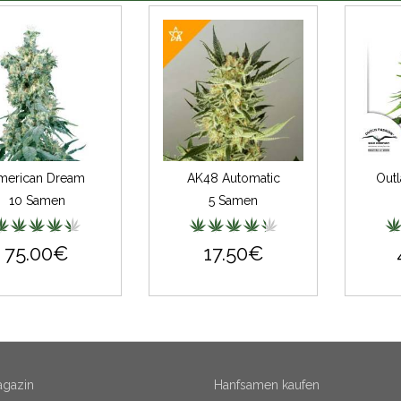
merican Dream
AK48 Automatic
Outl
10 Samen
5 Samen
75.00€
17.50€
gazin
Hanfsamen kaufen