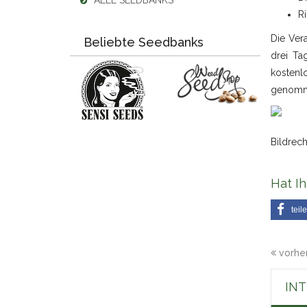
ALLE SEEDBANKS
R
Die Ver
Beliebte Seedbanks
drei Ta
kostenl
genomm
Bildrech
Hat Ih
teil
vorher
IN