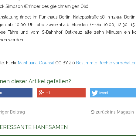
ick Simpson (Erfinder des gleichnamigen Öls)
anstaltung findet im Funkhaus Berlin, Nalepastraße 18 in 12459 Berl
gen ab 10:00 Uhr alle zweieinhalb Stunden (Fr-Sa 10:00, 12:30, 15:0
ose Fähre und vom S-Bahnhof Ostkreuz alle zehn Minuten ein ko
en werden.
te: Flickr
Marihuana
Gounsil
CC BY 2.0
Bestimmte Rechte vorbehalte
nen dieser Artikel gefallen?
en
+1
tweet
iger Beitrag
zurück ins Magazin
TERESSANTE HANFSAMEN