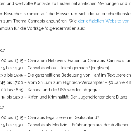
lten und wertvolle Kontakte zu Leuten mit ähnlichen Meinungen und I
er Besucher strömen auf die Messe, um sich die unterschiedlichste
n zum Thema Cannabis anzuhören. Wie
der offiziellen Website von
mplan für die Vorträge folgendermaßen aus:
017
:00 bis 13:15 – Cannafem Netzwerk: Frauen für Cannabis. Cannabis für
:15 bis 14:30 – Cannabisanbau – leicht gemacht! [englisch]
:30 bis 15:45 – Die ganzheitliche Bedeutung von Hanf im Textilbereich
:45 bis 17:00 – Vom Shillum zum Hightech-Verdampfer – 50 Jahre Kiff
7:00 bis 18:15 – Kanada und die USA werden abgegrast
:15 bis 19:30 – Kiffen und Kriminalität: Der Jugendrichter zieht Bilanz
17
:00 bis 13:15 – Cannabis legalisieren in Deutschland?
:15 bis 14:30 – Cannabis als Medizin – Erfahrungen aus der ärztlichen 