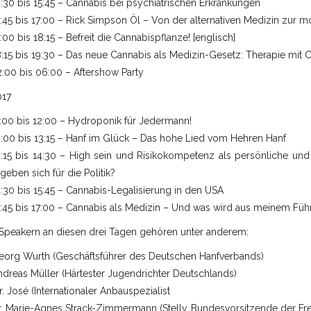
:30 bis 15:45 – Cannabis bei psychiatrischen Erkrankungen
:45 bis 17:00 – Rick Simpson Öl – Von der alternativen Medizin zur 
:00 bis 18:15 – Befreit die Cannabispflanze! [englisch]
:15 bis 19:30 – Das neue Cannabis als Medizin-Gesetz: Therapie mit 
:00 bis 06:00 – Aftershow Party
017
:00 bis 12:00 – Hydroponik für Jedermann!
:00 bis 13:15 – Hanf im Glück – Das hohe Lied vom Hehren Hanf
3:15 bis 14:30 – High sein und Risikokompetenz als persönliche un
geben sich für die Politik?
:30 bis 15:45 – Cannabis-Legalisierung in den USA
:45 bis 17:00 – Cannabis als Medizin – Und was wird aus meinem Füh
Speakern an diesen drei Tagen gehören unter anderem:
eorg Wurth (Geschäftsführer des Deutschen Hanfverbands)
dreas Müller (Härtester Jugendrichter Deutschlands)
. José (Internationaler Anbauspezialist
r. Marie-Agnes Strack-Zimmermann (Stellv. Bundesvorsitzende der F