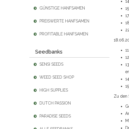
14
GÜNSTIGE HANFSAMEN
15
17
PREISWERTE HANFSAMEN
18
22
PROFITABLE HANFSAMEN
18.06.2
11
Seedbanks
12
SENSI SEEDS
1
er
WEED SEED SHOP
14
15
HIGH SUPPLIES
Zu den 
DUTCH PASSION
G
An
PARADISE SEEDS
Mr
D