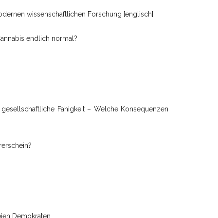
modernen wissenschaftlichen Forschung [englisch]
Cannabis endlich normal?
d gesellschaftliche Fähigkeit – Welche Konsequenzen
rerschein?
reien Demokraten