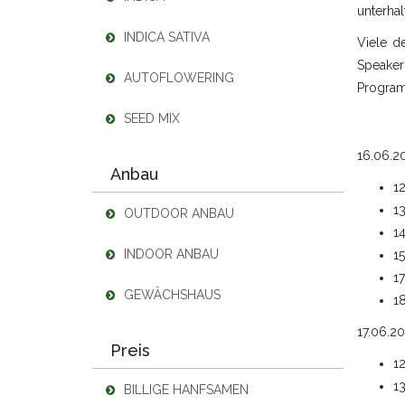
unterha
INDICA SATIVA
Viele d
Speaker
AUTOFLOWERING
Program
SEED MIX
16.06.2
Anbau
12
13
OUTDOOR ANBAU
14
INDOOR ANBAU
15
1
GEWÄCHSHAUS
18
17.06.20
Preis
12
13
BILLIGE HANFSAMEN