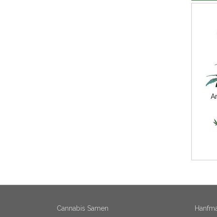
A
Cannabis Samen
Hanfma