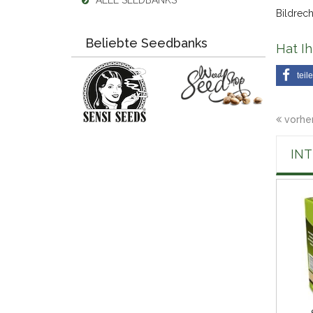
ALLE SEEDBANKS
Bildrech
Beliebte Seedbanks
Hat Ih
teil
vorher
IN