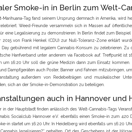
ler Smoke-in in Berlin zum Welt-Ca
t-Marihuana-Tag fand seinem Ursprung demnach in Amerika, wird heu
zelebriert. Weed-Freunde versammeln sich in Massen auf öffentlic
ür eine Legalisierung zu demonstrieren. In Berlin findet zum Beispie
er 2015 von Frank Henkel (CDU) zur Null-Toleranz-Zone erklärt wurde
 Day gebührend mit legalem Cannabis-Konsum zu zelebrieren. Zu di
tsche Hanfverband unter anderem via Facebook auf. Treffpunkt ist 1
ch um 16:20 Uhr soll die grüne Medizin dann zum Einsatz kommen. 
und Dampfgeräten auch Poster, Banner und Fahnen mitzubringen, um f
anstaltung außerdem von Redebeiträgen und musikalischer Unt
den, sich an der Smoke-in-Demonstration zu beteiligen.
anstaltungen auch in Hannover und 
r in der Hauptstadt finden anlässlich des Welt-Cannabis-Tags Veranst
nabis Socialclub Hannover e.V. ebenfalls einen Smoke-in zum 420 D
e-in startet um 16:20 Uhr. In Heidelberg wird ebenfalls um 16:20 Uh
Cannabis legalisieren?“ gehalten. Ort des Geschehens ist der Hörsaa