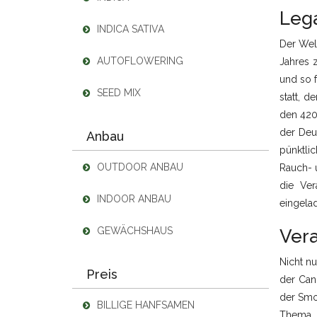
Lega
INDICA SATIVA
Der Wel
AUTOFLOWERING
Jahres 
und so f
SEED MIX
statt, d
den 420
der Deu
Anbau
pünktli
OUTDOOR ANBAU
Rauch- 
die Ver
INDOOR ANBAU
eingela
GEWÄCHSHAUS
Ver
Nicht nu
Preis
der Can
der Smok
BILLIGE HANFSAMEN
Thema „