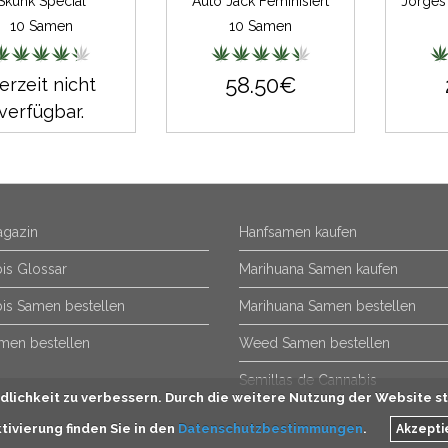
Skunk Special
Auto Jack Feminisiert
10 Samen
10 Samen
58.50€
erzeit nicht
verfügbar.
gazin
Hanfsamen kaufen
is Glossar
Marihuana Samen kaufen
is Samen bestellen
Marihuana Samen bestellen
men bestellen
Weed Samen bestellen
Semillas de Cannabis
lichkeit zu verbessern. Durch die weitere Nutzung der Website st
tivierung finden Sie in den
Datenschutzbestimmungen
.
Akzepti