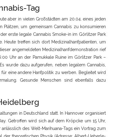
nnabis-Tag
te aber in vielen Großstädten am 20.04. eines jeden
hen Plätzen, um gemeinsam Cannabis zu konsumieren
l der erste legale Cannabis Smoke-in im Görlitzer Park
. Heute treffen sich dort Medizinalhanfpatienten, um
eser angemeldeten Medizinalhanfdemonstration rief
6:00 Uhr an der Pamukkale Ruine im Görlitzer Park –
Es wurde dazu aufgerufen, neben legalem Cannabis,
ür eine andere Hanfpolitik zu werben. Begleitet wird
ermalung. Gesunde Menschen sind ebenfalls dazu
Heidelberg
altungen in Deutschland statt. In Hannover organisiert
ay. Getroffen wird sich auf dem Kröpcke um 15 Uhr,
r anlässlich des Welt-Marihuana-Tags ein Vortrag zum
l der theoretischen Physik (Adresse: Albert-Ueberle-