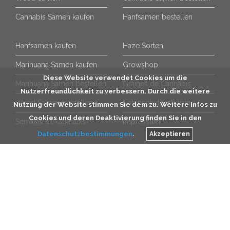
Cannabis Samen kaufen
Hanfsamen bestellen
Hanfsamen kaufen
Haze Sorten
Marihuana Samen kaufen
Growshop
Diese Website verwendet Cookies um die
Marihuana Samen bestellen
Graines de Cannabis
Nutzerfreundlichkeit zu verbessern. Durch die weitere
Weed Samen bestellen
Datenschutzerklärung
Nutzung der Website stimmen Sie dem zu. Weitere Infos zu
Cookies und deren Deaktivierung finden Sie in den
Semillas de Cannabis
Impressum
Datenschutzbestimmungen
.
Akzeptieren
Beliebte Seedbanks