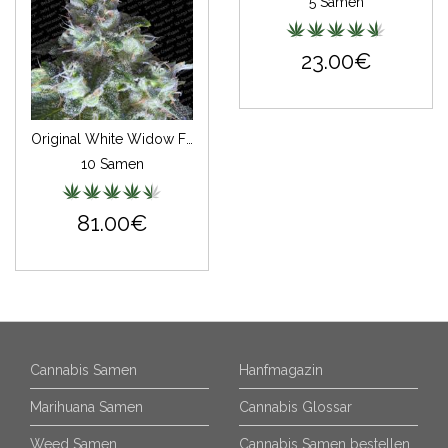
5 Samen
23.00€
Original White Widow Feminisiert (IBL)
10 Samen
81.00€
Cannabis Samen
Hanfmagazin
Marihuana Samen
Cannabis Glossar
Weed Samen
Cannabis Samen bestellen