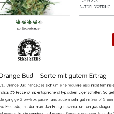
FEMINISIERT:
AUTOFLOWERING:
147
Bewertungen
 Orange Bud – Sorte mit gutem Ertrag
Cali Orange Bud handelt es sich um eine reguläre, also nicht feminis
Indica (70 Prozent) mit entsprechend typischen Eigenschaften. So g
jede gängige Grow-Box passen und zudem sehr gut im Sea of Green Ve
ive Methode, mit der man den Ertrag nochmal um einiges steigern k
et werden. Ist ein sonniger und warmer Sommer gegeben, kann die Ca