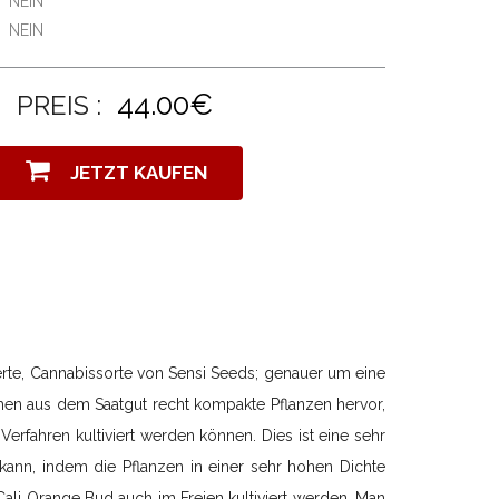
NEIN
NEIN
44.00€
PREIS :
JETZT KAUFEN
ierte, Cannabissorte von Sensi Seeds; genauer um eine
ehen aus dem Saatgut recht kompakte Pflanzen hervor,
rfahren kultiviert werden können. Dies ist eine sehr
ann, indem die Pflanzen in einer sehr hohen Dichte
li Orange Bud auch im Freien kultiviert werden. Man