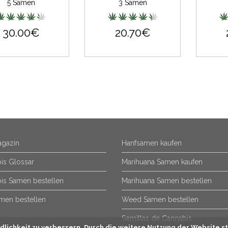
5 Samen
3 Samen
30.00€
20.70€
gazin
Hanfsamen kaufen
is Glossar
Marihuana Samen kaufen
is Samen bestellen
Marihuana Samen bestellen
men bestellen
Weed Samen bestellen
Semillas de Cannabis
lichkeit zu verbessern. Durch die weitere Nutzung der Website st