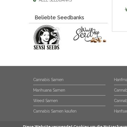
ALLE SEEDBANKS
Beliebte Seedbanks
Cannabis Samen
Hanfma
Marihuana Samen
Cannab
Weed Samen
Cannab
Cannabis Samen kaufen
Hanfsa
Diese Website verwendet Cookies um die Nutzerfreund