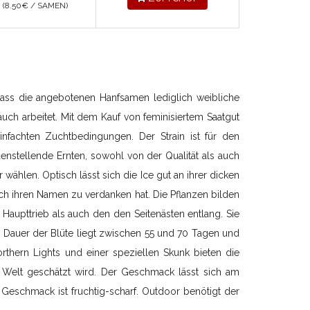
(8.50
€
/ SAMEN)
, dass die angebotenen Hanfsamen lediglich weibliche
uch arbeitet. Mit dem Kauf von feminisiertem Saatgut
infachten Zuchtbedingungen. Der Strain ist für den
edenstellende Ernten, sowohl von der Qualität als auch
ählen. Optisch lässt sich die Ice gut an ihrer dicken
uch ihren Namen zu verdanken hat. Die Pflanzen bilden
Haupttrieb als auch den den Seitenästen entlang. Sie
 Dauer der Blüte liegt zwischen 55 und 70 Tagen und
orthern Lights und einer speziellen Skunk bieten die
r Welt geschätzt wird. Der Geschmack lässt sich am
 Geschmack ist fruchtig-scharf. Outdoor benötigt der