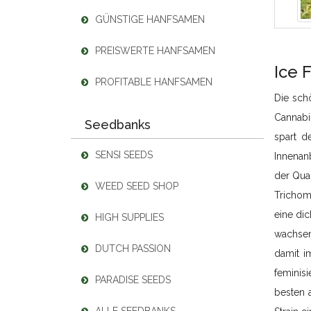
GÜNSTIGE HANFSAMEN
PREISWERTE HANFSAMEN
Ice 
PROFITABLE HANFSAMEN
Die sch
Cannabis
Seedbanks
spart d
SENSI SEEDS
Innenanb
der Quan
WEED SEED SHOP
Trichoms
eine di
HIGH SUPPLIES
wachsen
DUTCH PASSION
damit im
feminis
PARADISE SEEDS
besten 