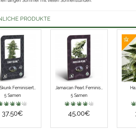
einen langen Sommer mit vielen Sonnenstunden.
NLICHE PRODUKTE
Early Skunk Feminisiert (auto) (Classic Redux Serie)
Jamaican Pearl Feminisiert (Classic Redux Serie)
Ha
5 Samen
5 Samen
37.50€
45.00€