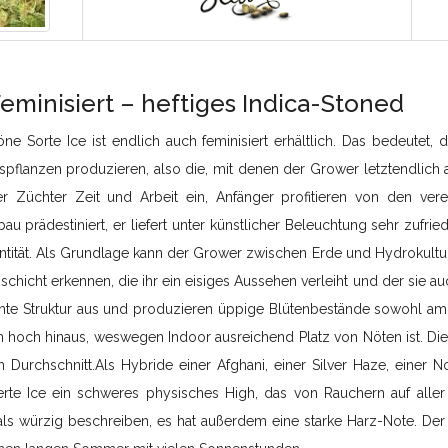
Feminisiert – heftiges Indica-Stoned
öne Sorte Ice ist endlich auch feminisiert erhältlich. Das bedeutet
pflanzen produzieren, also die, mit denen der Grower letztendlich a
er Züchter Zeit und Arbeit ein, Anfänger profitieren von den vere
au prädestiniert, er liefert unter künstlicher Beleuchtung sehr zufri
tität. Als Grundlage kann der Grower zwischen Erde und Hydrokultur w
chicht erkennen, die ihr ein eisiges Aussehen verleiht und der sie a
chte Struktur aus und produzieren üppige Blütenbestände sowohl am 
 hoch hinaus, weswegen Indoor ausreichend Platz von Nöten ist. Die
 Durchschnitt.Als Hybride einer Afghani, einer Silver Haze, einer N
ierte Ice ein schweres physisches High, das von Rauchern auf alle
als würzig beschreiben, es hat außerdem eine starke Harz-Note. Der