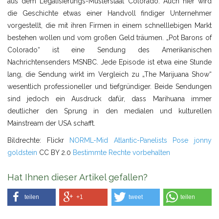
aus dem Legalisierungs-Musterstaat Colorado. Auch hier wird
die Geschichte etwas einer Handvoll findiger Unternehmer
vorgestellt, die mit ihren Firmen in einem schnelllebigen Markt
bestehen wollen und vom großen Geld träumen. „Pot Barons of
Colorado“ ist eine Sendung des Amerikanischen
Nachrichtensenders MSNBC. Jede Episode ist etwa eine Stunde
lang, die Sendung wirkt im Vergleich zu „The Marijuana Show“
wesentlich professioneller und tiefgründiger. Beide Sendungen
sind jedoch ein Ausdruck dafür, dass Marihuana immer
deutlicher den Sprung in den medialen und kulturellen
Mainstream der USA schafft.
Bildrechte: Flickr
NORML-Mid Atlantic-Panelists Pose
jonny
goldstein
CC BY 2.0
Bestimmte Rechte vorbehalten
Hat Ihnen dieser Artikel gefallen?
teilen
+1
tweet
teilen