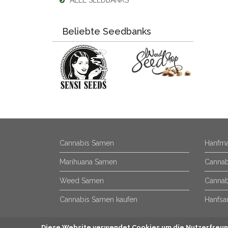
ALLE SEEDBANKS
Beliebte Seedbanks
Cannabis Samen
Hanfma
Marihuana Samen
Cannab
Weed Samen
Cannab
Cannabis Samen kaufen
Hanfsa
Diese Website verwendet Cookies um die Nutzerfreund