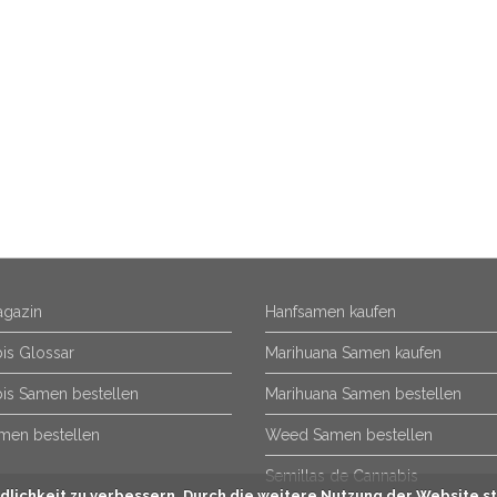
gazin
Hanfsamen kaufen
is Glossar
Marihuana Samen kaufen
is Samen bestellen
Marihuana Samen bestellen
men bestellen
Weed Samen bestellen
Semillas de Cannabis
lichkeit zu verbessern. Durch die weitere Nutzung der Website st