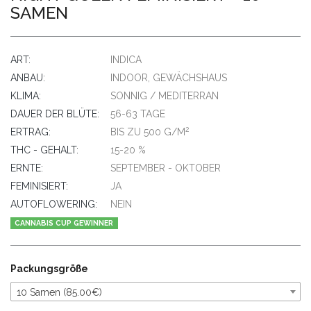
SAMEN
ART:
INDICA
ANBAU:
INDOOR, GEWÄCHSHAUS
KLIMA:
SONNIG / MEDITERRAN
DAUER DER BLÜTE:
56-63 TAGE
2
ERTRAG:
BIS ZU 500 G/M
THC - GEHALT:
15-20 %
ERNTE:
SEPTEMBER - OKTOBER
FEMINISIERT:
JA
AUTOFLOWERING:
NEIN
CANNABIS CUP GEWINNER
Packungsgröße
10 Samen (85.00€)