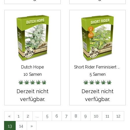
Dutch Hope
Short Rider Feminisiert Autoflowering
10 Samen
5 Samen
Derzeit nicht
Derzeit nicht
verfügbar.
verfügbar.
«
1
2
...
5
6
7
8
9
10
11
12
13
14
»