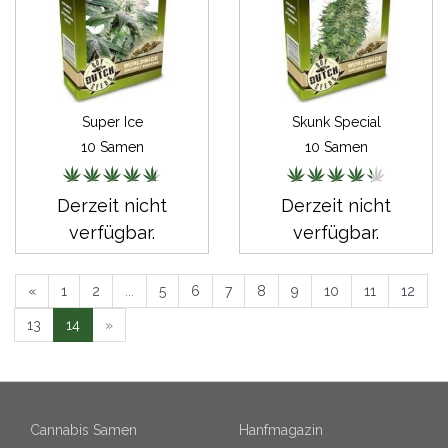
Super Ice
Skunk Special
10 Samen
10 Samen
Derzeit nicht
Derzeit nicht
verfügbar.
verfügbar.
«
1
2
...
5
6
7
8
9
10
11
12
13
14
»
Cannabis Samen
Hanfmagazin