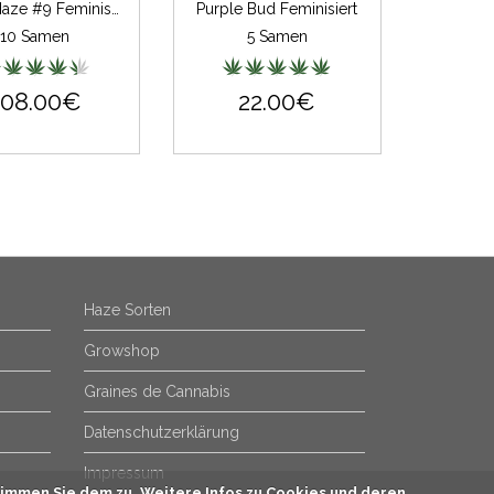
Silver Haze #9 Feminisiert
Purple Bud Feminisiert
10 Samen
5 Samen
108.00€
22.00€
Haze Sorten
Growshop
Graines de Cannabis
Datenschutzerklärung
Impressum
immen Sie dem zu. Weitere Infos zu Cookies und deren