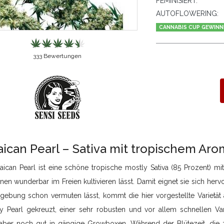
FEMINISIERT:
AUTOFLOWERING:
CANNABIS CUP GEWINN
333
Bewertungen
ican Pearl – Sativa mit tropischem Aro
aican Pearl ist eine schöne tropische mostly Sativa (85 Prozent) mi
en wunderbar im Freien kultivieren lässt. Damit eignet sie sich her
ebung schon vermuten lässt, kommt die hier vorgestellte Varietät 
ly Pearl gekreuzt, einer sehr robusten und vor allem schnellen Vari
aber noch gut in gängige Growboxen. Während der Blütezeit, die 