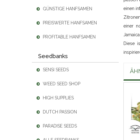
einen in
GÜNSTIGE HANFSAMEN
Zitrone
PREISWERTE HANFSAMEN
einer n
Jamaican
PROFITABLE HANFSAMEN
Diese i
inspirie
Seedbanks
SENSI SEEDS
ÄH
WEED SEED SHOP
HIGH SUPPLIES
DUTCH PASSION
PARADISE SEEDS