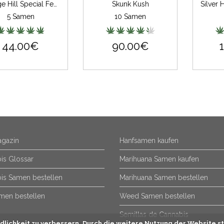
Orange Hill Special Feminisiert
Skunk Kush
5 Samen
10 Samen
44.00€
90.00€
gazin
Hanfsamen kaufen
is Glossar
Marihuana Samen kaufen
is Samen bestellen
Marihuana Samen bestellen
men bestellen
Weed Samen bestellen
Semillas de Cannabis
lichkeit zu verbessern. Durch die weitere Nutzung der Website st