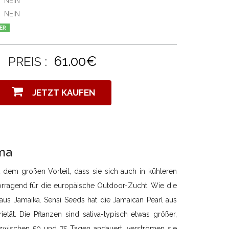
NEIN
NEIN
ER
61.00€
PREIS :
JETZT KAUFEN
ma
t dem großen Vorteil, dass sie sich auch in kühleren
vorragend für die europäische Outdoor-Zucht. Wie die
aus Jamaika. Sensi Seeds hat die Jamaican Pearl aus
etät. Die Pflanzen sind sativa-typisch etwas größer,
zwischen 50 und 75 Tagen andauert, verströmen sie