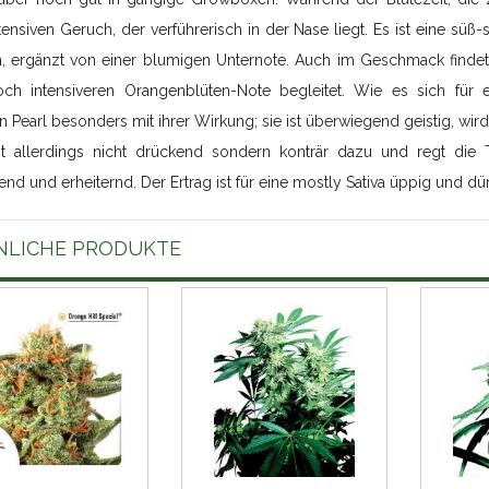
tensiven Geruch, der verführerisch in der Nase liegt. Es ist eine sü
n, ergänzt von einer blumigen Unternote. Auch im Geschmack findet 
och intensiveren Orangenblüten-Note begleitet. Wie es sich für e
 Pearl besonders mit ihrer Wirkung; sie ist überwiegend geistig, wir
st allerdings nicht drückend sondern konträr dazu und regt die Ta
rend und erheiternd. Der Ertrag ist für eine mostly Sativa üppig und dür
NLICHE PRODUKTE