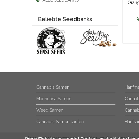
ALLE SEEDBANKS
Beliebte Seedbanks
Cannabis Samen
Hanfma
Marihuana Samen
Cannab
Weed Samen
Cannab
Cannabis Samen kaufen
Hanfsa
Diese Website verwendet Cookies um die Nutzerfreund