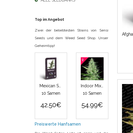
ALLE SEEDBANKS
Top im Angebot
Zwei der beliebtesten Strains von Sensi
Seeds und dem Weed Seed Shop. Unser
Geheimtipp!
Mexican Sativa Feminisiert (Classic Redux Serie)
Indoor Mix Feminisiert
10 Samen
10 Samen
42.50€
54.99€
Preiswerte Hanfsamen