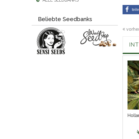
ALLE SEEDBANKS
teil
Beliebte Seedbanks
vorher
IN