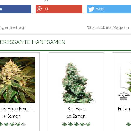
en
+1
tweet
iger Beitrag
zurück ins Magazin
TERESSANTE HANFSAMEN
Hollands Hope Feminisiert
Kali Haze
Frisia
5 Samen
10 Samen