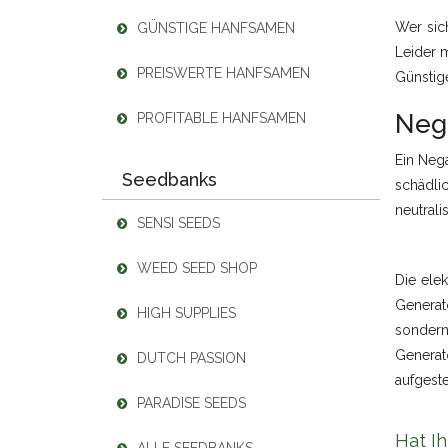
Wer sich
GÜNSTIGE HANFSAMEN
Leider m
PREISWERTE HANFSAMEN
Günstig
Neg
PROFITABLE HANFSAMEN
Ein Nega
Seedbanks
schädli
neutrali
SENSI SEEDS
WEED SEED SHOP
Die ele
Generat
HIGH SUPPLIES
sondern
Generat
DUTCH PASSION
aufgeste
PARADISE SEEDS
Hat Ih