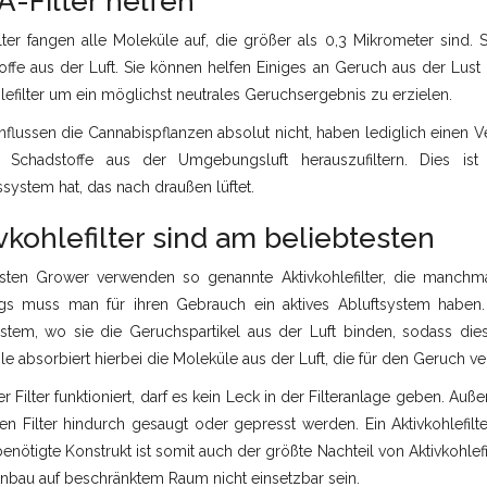
-Filter helfen
lter fangen alle Moleküle auf, die größer als 0,3 Mikrometer sind.
ffe aus der Luft. Sie können helfen Einiges an Geruch aus der Lust 
lefilter um ein möglichst neutrales Geruchsergebnis zu erzielen.
nflussen die Cannabispflanzen absolut nicht, haben lediglich einen Ve
Schadstoffe aus der Umgebungsluft herauszufiltern. Dies is
system hat, das nach draußen lüftet.
vkohlefilter sind am beliebtesten
sten Grower verwenden so genannte Aktivkohlefilter, die manchm
ngs muss man für ihren Gebrauch ein aktives Abluftsystem haben. D
ystem, wo sie die Geruchspartikel aus der Luft binden, sodass d
le absorbiert hierbei die Moleküle aus der Luft, die für den Geruch ve
r Filter funktioniert, darf es kein Leck in der Filteranlage geben. A
en Filter hindurch gesaugt oder gepresst werden. Ein Aktivkohlefil
enötigte Konstrukt ist somit auch der größte Nachteil von Aktivkohlef
nbau auf beschränktem Raum nicht einsetzbar sein.