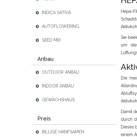
HEPA
Hepa-Fi
INDICA SATIVA
Schadsto
AUTOFLOWERING
Aktivkoh
Sie beei
SEED MIX
um die 
Lüftungs
Anbau
Akti
OUTDOOR ANBAU
Die mei
Allerdi
INDOOR ANBAU
Ablufts
GEWÄCHSHAUS
Aktivkoh
Damit de
Preis
durch d
Dieses b
BILLIGE HANFSAMEN
einem A