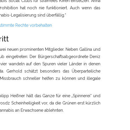
bis Social Clubs für straffreies Kiffen einsetzen. Anna
Prohibition hat noch nie funktioniert. Auch wenn das
abis-Legalisierung sind überfällig.“
stimmte Rechte vorbehalten
itt
zwei neuen prominenten Mitglieder. Neben Gallina und
lub eingetreten: Der Bürgerschaftsabgeordnete Deniz
e vier wandeln auf den Spuren vieler Länder in denen
da. Gerhold schätzt besonders das Überparteiliche
i Missbrauch schneller helfen zu können und illegale
ilipp Heißner hält das Ganze für eine „Spinnerei“ und
osdz Scheinheiligkeit vor, da die Grünen erst kürzlich
Cannabis an Erwachsene ablehnten.