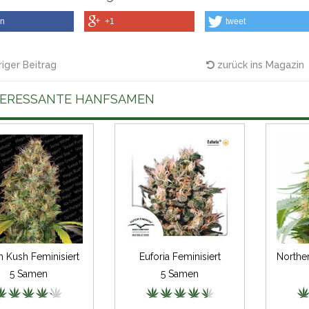
en
+1
tweet
iger Beitrag
zurück ins Magazin
TERESSANTE HANFSAMEN
h Kush Feminisiert
Euforia Feminisiert
5 Samen
5 Samen