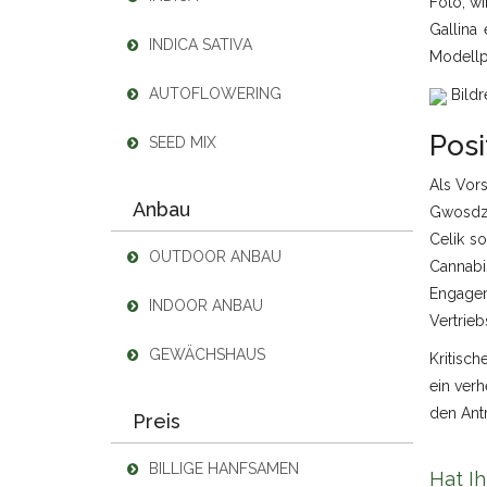
Foto, wi
Gallina 
INDICA SATIVA
Modellpr
AUTOFLOWERING
Bildr
Posi
SEED MIX
Als Vors
Anbau
Gwosdz 
Celik s
OUTDOOR ANBAU
Cannabi
Engagem
INDOOR ANBAU
Vertrieb
GEWÄCHSHAUS
Kritisch
ein verh
den Ant
Preis
BILLIGE HANFSAMEN
Hat Ih