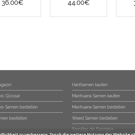
36.00€
44.00€
gazin
Hanfsamen kaufen
is Glossar
Marihuana Samen kaufen
is Samen bestellen
Marihuana Samen bestellen
men bestellen
Weed Samen bestellen
Semillas de Cannabis
lichkeit zu verbessern. Durch die weitere Nutzung der Website st