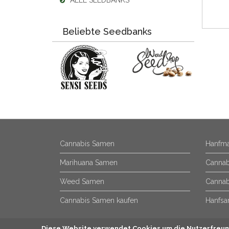
ALLE SEEDBANKS
Beliebte Seedbanks
Cannabis Samen
Hanfma
Marihuana Samen
Cannab
Weed Samen
Cannab
Cannabis Samen kaufen
Hanfsa
Diese Website verwendet Cookies um die Nutzerfreund