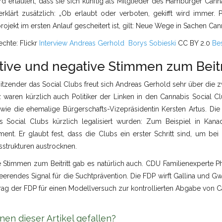
rd erläutert, dass sie sich künftig als Mitglieder des Hamburger Canna
erklärt zusätzlich: „Ob erlaubt oder verboten, gekifft wird immer. 
ojekt im ersten Anlauf gescheitert ist, gilt: Neue Wege in Sachen Cann
echte: Flickr
Interview Andreas Gerhold
Borys Sobieski
CC BY 2.0
Be
tive und negative Stimmen zum Beitr
itzender das Social Clubs freut sich Andreas Gerhold sehr über die 
waren kürzlich auch Politiker der Linken in den Cannabis Social C
owie die ehemalige Bürgerschafts-Vizepräsidentin Kersten Artus. Di
s Social Clubs kürzlich legalisiert wurden: Zum Beispiel in Kana
ent. Er glaubt fest, dass die Clubs ein erster Schritt sind, um be
sstrukturen austrocknen.
e Stimmen zum Beitritt gab es natürlich auch. CDU Familienexperte Ph
eerendes Signal für die Suchtprävention. Die FDP wirft Gallina und Gw
rag der FDP für einen Modellversuch zur kontrollierten Abgabe von 
nen dieser Artikel gefallen?