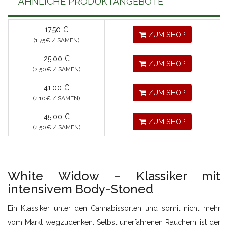
ÄHNLICHE PRODUKTANGEBOTE
17.50
€
ZUM SHOP
(1.75
€
/ SAMEN)
25.00
€
ZUM SHOP
(2.50
€
/ SAMEN)
41.00
€
ZUM SHOP
(4.10
€
/ SAMEN)
45.00
€
ZUM SHOP
(4.50
€
/ SAMEN)
White Widow – Klassiker mit
intensivem Body-Stoned
Ein Klassiker unter den Cannabissorten und somit nicht mehr
vom Markt wegzudenken. Selbst unerfahrenen Rauchern ist der