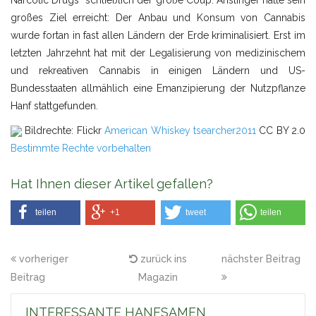
Narcotic Drugs“ schließlich der große Coup. Anslinger hatte sein
großes Ziel erreicht: Der Anbau und Konsum von Cannabis
wurde fortan in fast allen Ländern der Erde kriminalisiert. Erst im
letzten Jahrzehnt hat mit der Legalisierung von medizinischem
und rekreativen Cannabis in einigen Ländern und US-
Bundesstaaten allmählich eine Emanzipierung der Nutzpflanze
Hanf stattgefunden.
Bildrechte: Flickr
American Whiskey
tsearcher2011
CC BY 2.0
Bestimmte Rechte vorbehalten
Hat Ihnen dieser Artikel gefallen?
teilen
+1
tweet
teilen
vorheriger
zurück ins
nächster Beitrag
Beitrag
Magazin
INTERESSANTE HANFSAMEN