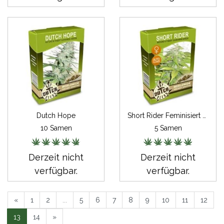
Dutch Hope
Short Rider Feminisiert Autoflowering
10 Samen
5 Samen
Derzeit nicht
Derzeit nicht
verfügbar.
verfügbar.
«
1
2
...
5
6
7
8
9
10
11
12
13
14
»