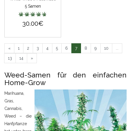
5 Samen
30.00€
«
1
2
3
4
5
6
7
8
9
10
...
13
14
»
Weed-Samen für den einfachen
Home-Grow
Marihuana,
Gras,
Cannabis,
Weed – die
Hanfpflanze