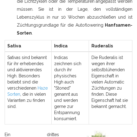
die Lichtzyklen oder die Temperaturen angepasst werden
müssen. Sie ist in der Lage, den vollständigen
Lebenszyklus in nur 10 Wochen abzuschließen und ist
Züchtungsgrundlage für die Autoflowering
Hanfsamen-
Sorten
.
Sativa
Indica
Ruderalis
Sativas sind bekannt
Indicas
Die Ruderalis ist
für ihr erhebendes
zeichnen sich
wegen ihrer
und aktivierendes
durch ihr
selbstblühenden
High. Besonders
physisches
Eigenschaft in
beliebt sind die
High auch
vielen Automatic
verschiedenen
Haze
"Stoned"
Züchtungen zu
Sorten
, die in vielen
genannt aus
finden. Diese
Varianten zu finden
und werden
Eigenschaft hat sie
sind.
gerne zur
bekannt gemacht.
Entspannung
konsumiert.
Ein drittes